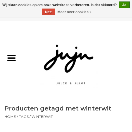
Wij slaan cookies op om onze website te verbeteren. Is dat akkoord?
Ja
Nee
Meer over cookies »
0 Artikelen - €0,00
Home
Solden
Kledij jongens
Kledij meisjes
naar school
Producten getagd met winterwit
Schoenen
HOME
/
TAGS
/
WINTERWIT
Accessoires