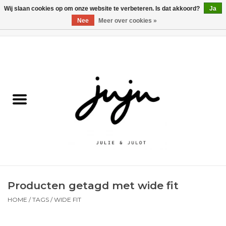
Wij slaan cookies op om onze website te verbeteren. Is dat akkoord?
Ja
Nee
Meer over cookies »
0 Artikelen - €0,00
Home
Solden
Kledij jongens
Kledij meisjes
naar school
Producten getagd met wide fit
Schoenen
HOME
/
TAGS
/
WIDE FIT
Accessoires