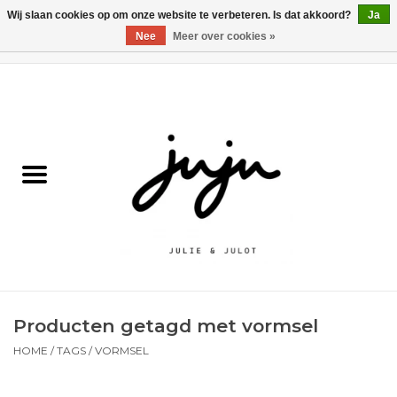
Wij slaan cookies op om onze website te verbeteren. Is dat akkoord?
Ja
Nee
Meer over cookies »
0 Artikelen - €0,00
Home
Solden
Kledij jongens
Kledij meisjes
naar school
Producten getagd met vormsel
Schoenen
HOME
/
TAGS
/
VORMSEL
Accessoires