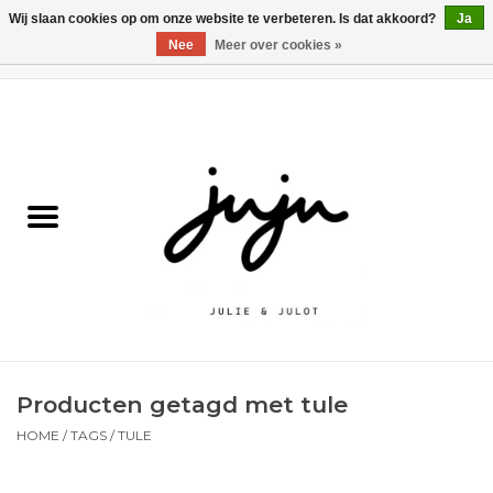
Wij slaan cookies op om onze website te verbeteren. Is dat akkoord?
Ja
Nee
Meer over cookies »
0 Artikelen - €0,00
Home
Solden
Kledij jongens
Kledij meisjes
naar school
Producten getagd met tule
Schoenen
HOME
/
TAGS
/
TULE
Accessoires