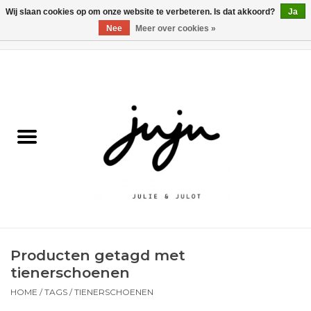
Wij slaan cookies op om onze website te verbeteren. Is dat akkoord?
Ja
Nee
Meer over cookies »
0 Artikelen - €0,00
Home
Solden
Kledij jongens
Kledij meisjes
naar school
Producten getagd met
Schoenen
tienerschoenen
HOME
/
TAGS
/
TIENERSCHOENEN
Accessoires