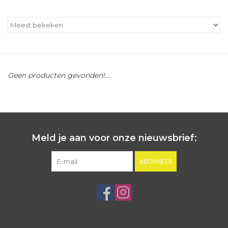
Outlet
Cadeautips
Geen producten gevonden!...
Cadeaubonnen
Meld je aan voor onze nieuwsbrief:
ABONNEER