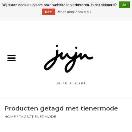
Wij slaan cookies op om onze website te verbeteren. Is dat akkoord?
Ja
Nee
Meer over cookies »
0 Artikelen - €0,00
Home
Solden
Kledij jongens
Kledij meisjes
naar school
Producten getagd met tienermode
Schoenen
HOME
/
TAGS
/
TIENERMODE
Accessoires