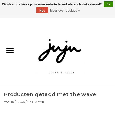
Wij slaan cookies op om onze website te verbeteren. Is dat akkoord?
Ja
Nee
Meer over cookies »
0 Artikelen - €0,00
Home
Solden
Kledij jongens
Kledij meisjes
naar school
Producten getagd met the wave
Schoenen
HOME
/
TAGS
/
THE WAVE
Accessoires