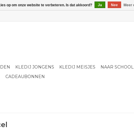
kies op om onze website te verbeteren. Is dat akkoord?
Ja
Nee
Meer 
LDEN
KLEDIJ JONGENS
KLEDIJ MEISJES
NAAR SCHOOL
S
CADEAUBONNEN
el