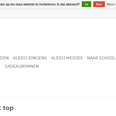
kies op om onze website te verbeteren. Is dat akkoord?
Ja
Nee
Meer 
LDEN
KLEDIJ JONGENS
KLEDIJ MEISJES
NAAR SCHOOL
S
CADEAUBONNEN
 top