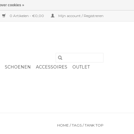
over cookies »
0 Artikelen - €0,00
Mijn account / Registreren
SCHOENEN
ACCESSOIRES
OUTLET
HOME
/
TAGS
/
TANK TOP