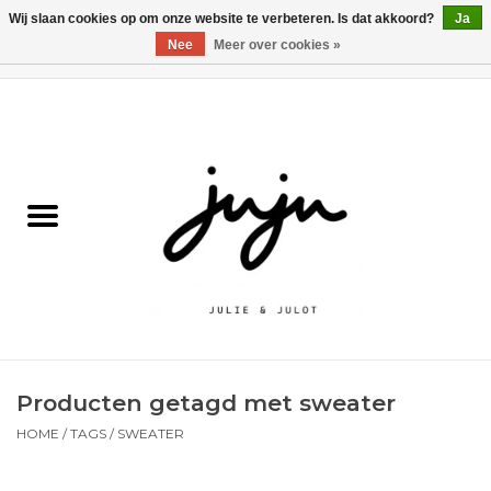
Wij slaan cookies op om onze website te verbeteren. Is dat akkoord?
Ja
Nee
Meer over cookies »
0 Artikelen - €0,00
Home
Solden
Kledij jongens
Kledij meisjes
naar school
Producten getagd met sweater
Schoenen
HOME
/
TAGS
/
SWEATER
Accessoires