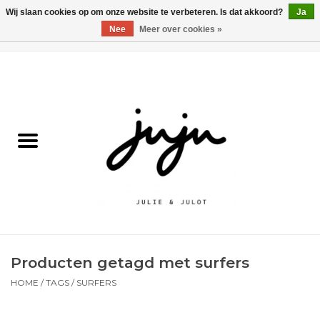
Wij slaan cookies op om onze website te verbeteren. Is dat akkoord?
Ja
Nee
Meer over cookies »
0 Artikelen - €0,00
Home
Solden
Kledij jongens
Kledij meisjes
naar school
Producten getagd met surfers
Schoenen
HOME
/
TAGS
/
SURFERS
Accessoires