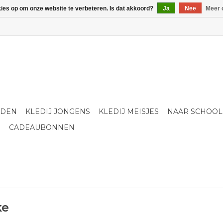
kies op om onze website te verbeteren. Is dat akkoord?
Ja
Nee
Meer 
LDEN
KLEDIJ JONGENS
KLEDIJ MEISJES
NAAR SCHOOL
S
CADEAUBONNEN
ke