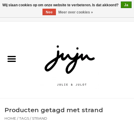
Wij slaan cookies op om onze website te verbeteren. Is dat akkoord?
Ja
Nee
Meer over cookies »
0 Artikelen - €0,00
Home
Solden
Kledij jongens
Kledij meisjes
naar school
Producten getagd met strand
Schoenen
HOME
/
TAGS
/
STRAND
Accessoires