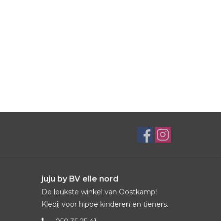
juju by BV elle nord
De leukste winkel van Oostkamp!
Kledij voor hippe kinderen en tieners.