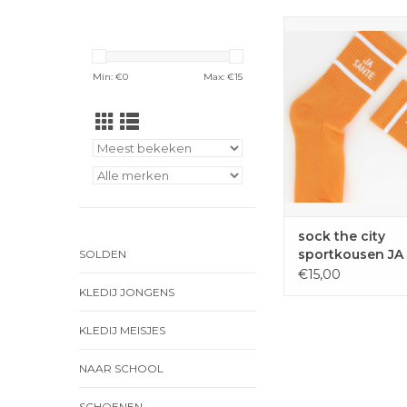
Sokken 'JA SANTE' i
geschikt voor maat 
met 45.
Min: €
0
Max: €
15
TOEVOEGEN 
WINKELWAG
sock the city
sportkousen JA
SOLDEN
oranje one size
€15,00
KLEDIJ JONGENS
KLEDIJ MEISJES
NAAR SCHOOL
SCHOENEN