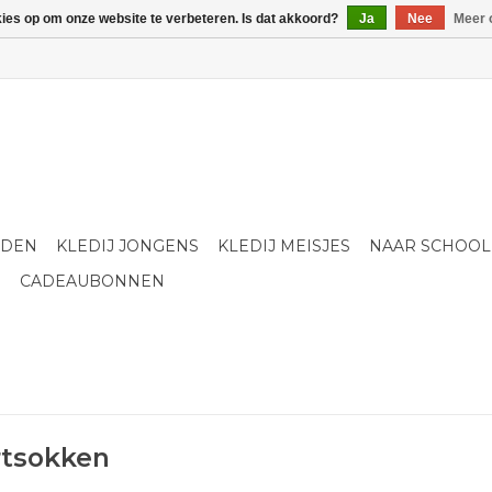
kies op om onze website te verbeteren. Is dat akkoord?
Ja
Nee
Meer 
LDEN
KLEDIJ JONGENS
KLEDIJ MEISJES
NAAR SCHOOL
S
CADEAUBONNEN
rtsokken