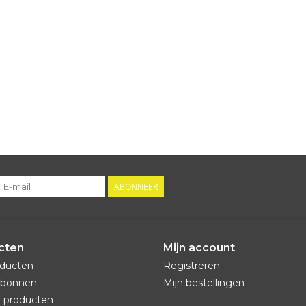
ABONNEER
cten
Mijn account
oducten
Registreren
bonnen
Mijn bestellingen
 producten