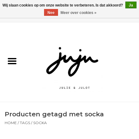
Wij slaan cookies op om onze website te verbeteren. Is dat akkoord?
Ja
Nee
Meer over cookies »
0 Artikelen - €0,00
Home
Solden
Kledij jongens
Kledij meisjes
naar school
Producten getagd met socka
Schoenen
HOME
/
TAGS
/
SOCKA
Accessoires