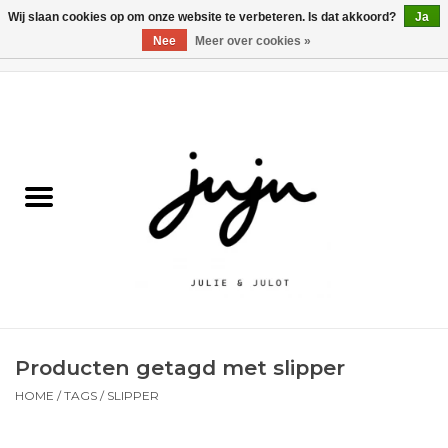
Wij slaan cookies op om onze website te verbeteren. Is dat akkoord?
Ja
Nee
Meer over cookies »
0 Artikelen - €0,00
Home
Solden
Kledij jongens
Kledij meisjes
naar school
Producten getagd met slipper
Schoenen
HOME
/
TAGS
/
SLIPPER
Accessoires