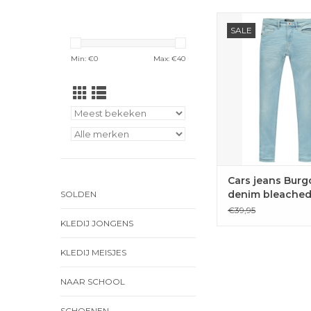
Jog denim in licht j
SALE
stretch, slim f
TOEVOEGEN 
Min: €
0
Max: €
40
WINKELWAG
Cars jeans Burg
denim bleached
SOLDEN
€39,95
KLEDIJ JONGENS
KLEDIJ MEISJES
NAAR SCHOOL
SCHOENEN