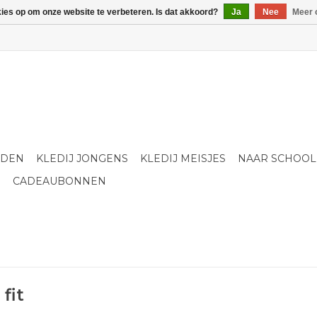
kies op om onze website te verbeteren. Is dat akkoord?
Ja
Nee
Meer 
LDEN
KLEDIJ JONGENS
KLEDIJ MEISJES
NAAR SCHOOL
S
CADEAUBONNEN
fit