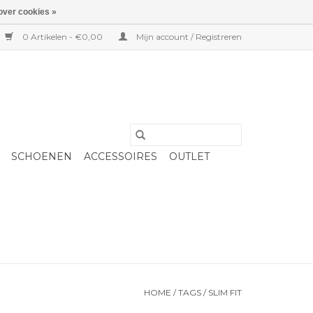
over cookies »
0 Artikelen - €0,00
Mijn account / Registreren
SCHOENEN
ACCESSOIRES
OUTLET
HOME
/
TAGS
/
SLIM FIT