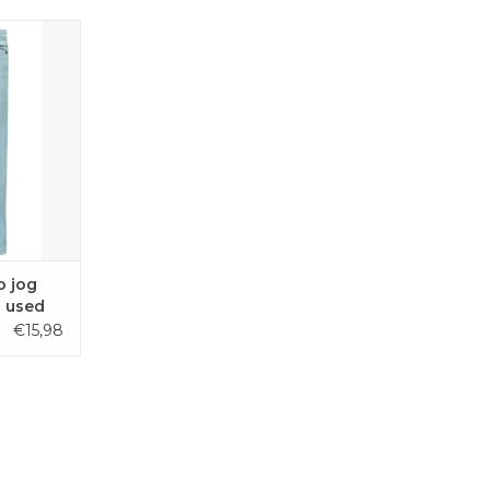
eanskleur,
it.
AAN
EN
o jog
 used
€15,98