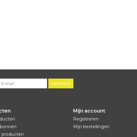
ABONNEER
cten
Mijn account
oducten
Registreren
bonnen
Mijn bestellingen
 producten