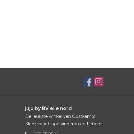
juju by BV elle nord
De leukste winkel van Oostkamp!
Kledij voor hippe kinderen en tieners.