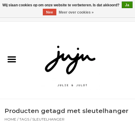
Wij slaan cookies op om onze website te verbeteren. Is dat akkoord?
Ja
Nee
Meer over cookies »
0 Artikelen - €0,00
Home
Solden
Kledij jongens
Kledij meisjes
naar school
Producten getagd met sleutelhanger
Schoenen
HOME
/
TAGS
/
SLEUTELHANGER
Accessoires