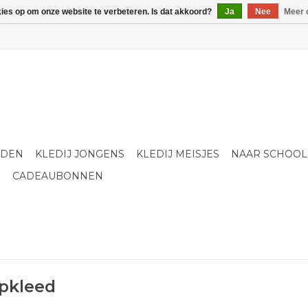
kies op om onze website te verbeteren. Is dat akkoord?
Ja
Nee
Meer 
LDEN
KLEDIJ JONGENS
KLEDIJ MEISJES
NAAR SCHOOL
S
CADEAUBONNEN
pkleed