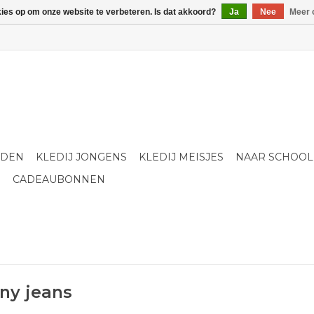
kies op om onze website te verbeteren. Is dat akkoord?
Ja
Nee
Meer 
LDEN
KLEDIJ JONGENS
KLEDIJ MEISJES
NAAR SCHOOL
S
CADEAUBONNEN
ny jeans