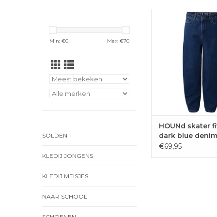
Coole skaterjeans 
pijpen van Hound J
smaller toe lopen
Min: €
0
Max: €
70
onderkant
TOEVOEGEN 
WINKELWAG
HOUNd skater fi
dark blue denim
SOLDEN
€69,95
KLEDIJ JONGENS
KLEDIJ MEISJES
NAAR SCHOOL
SCHOENEN