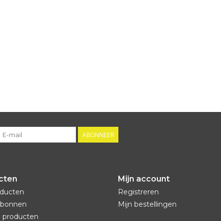
ABONNEER
cten
Mijn account
oducten
Registreren
bonnen
Mijn bestellingen
 producten