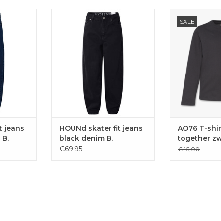
met wijde
Coole skaterjeans met wijde
T-shirt met l
SALE
eans die
pijpen van Hound Jeans die
speelse quote
 naar de
smaller toe lopen naar de
jon
.
onderkant.
TOEVOE
AAN
TOEVOEGEN AAN
WINKE
EN
WINKELWAGEN
t jeans
HOUNd skater fit jeans
AO76 T-shir
 B.
black denim B.
together zw
€69,95
€45,00