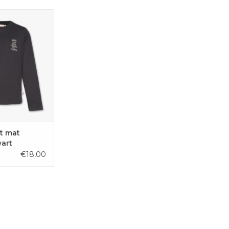
ange mouwen met
 van AO76 voor
gens.
GEN AAN
LWAGEN
t mat
art
€18,00