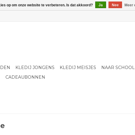
kies op om onze website te verbeteren. Is dat akkoord?
Ja
Nee
Meer 
LDEN
KLEDIJ JONGENS
KLEDIJ MEISJES
NAAR SCHOOL
S
CADEAUBONNEN
te