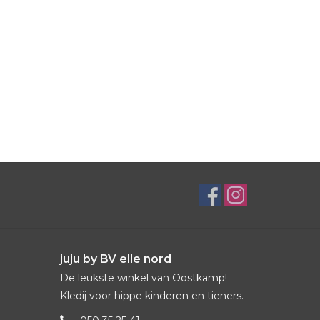
juju by BV elle nord
De leukste winkel van Oostkamp!
Kledij voor hippe kinderen en tieners.