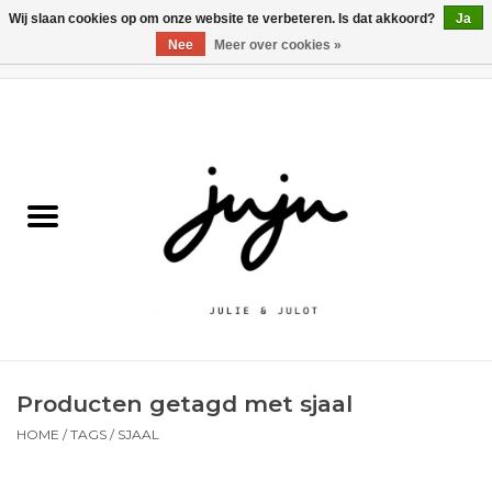
Wij slaan cookies op om onze website te verbeteren. Is dat akkoord?
Ja
Nee
Meer over cookies »
0 Artikelen - €0,00
Home
Solden
Kledij jongens
Kledij meisjes
naar school
Producten getagd met sjaal
Schoenen
HOME
/
TAGS
/
SJAAL
Accessoires