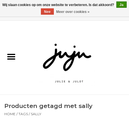
Wij slaan cookies op om onze website te verbeteren. Is dat akkoord?
Ja
Nee
Meer over cookies »
0 Artikelen - €0,00
Home
Solden
Kledij jongens
Kledij meisjes
naar school
Producten getagd met sally
Schoenen
HOME
/
TAGS
/
SALLY
Accessoires