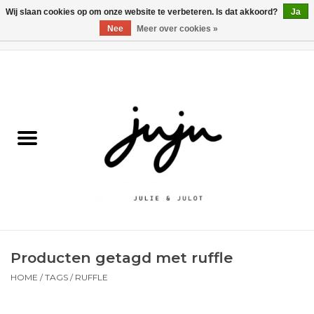
Wij slaan cookies op om onze website te verbeteren. Is dat akkoord?
Ja
Nee
Meer over cookies »
0 Artikelen - €0,00
Home
Solden
Kledij jongens
Kledij meisjes
naar school
Producten getagd met ruffle
Schoenen
HOME
/
TAGS
/
RUFFLE
Accessoires