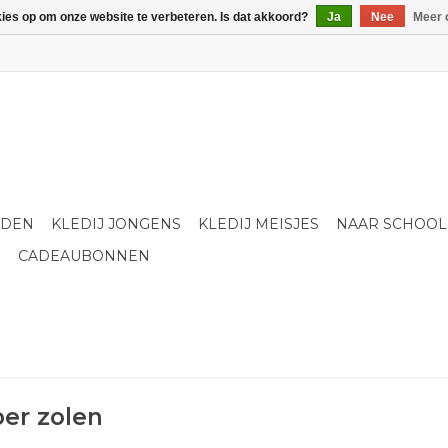
kies op om onze website te verbeteren. Is dat akkoord?
Ja
Nee
Meer 
LDEN
KLEDIJ JONGENS
KLEDIJ MEISJES
NAAR SCHOOL
S
CADEAUBONNEN
er zolen