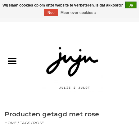
Wij slaan cookies op om onze website te verbeteren. Is dat akkoord?
Ja
Nee
Meer over cookies »
0 Artikelen - €0,00
Home
Solden
Kledij jongens
Kledij meisjes
naar school
Producten getagd met rose
Schoenen
HOME
/
TAGS
/
ROSE
Accessoires