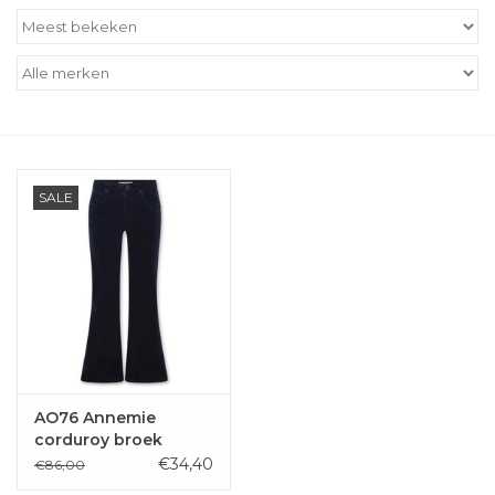
Outlet
Cadeautips
Cadeaubonnen
SALE
AO76 Annemie
corduroy broek
flared navy
€34,40
€86,00