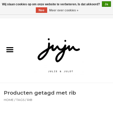
Wij slaan cookies op om onze website te verbeteren. Is dat akkoord?
Ja
Nee
Meer over cookies »
0 Artikelen - €0,00
Home
Solden
Kledij jongens
Kledij meisjes
naar school
Producten getagd met rib
Schoenen
HOME
/
TAGS
/
RIB
Accessoires