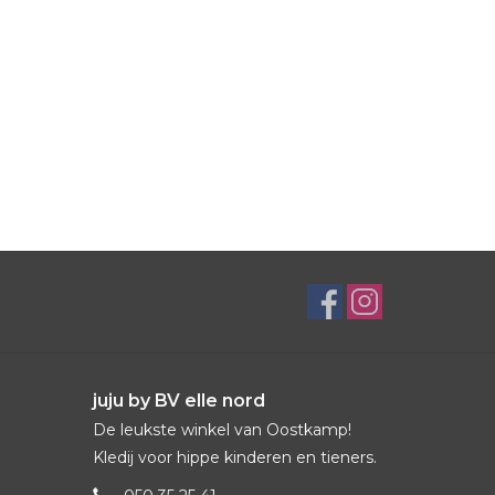
juju by BV elle nord
De leukste winkel van Oostkamp!
Kledij voor hippe kinderen en tieners.