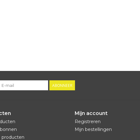
ABONNEER
cten
Mijn account
oducten
Registreren
bonnen
Mijn bestellingen
 producten