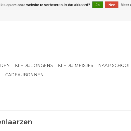
kies op om onze website te verbeteren. Is dat akkoord?
Ja
Nee
Meer 
LDEN
KLEDIJ JONGENS
KLEDIJ MEISJES
NAAR SCHOOL
S
CADEAUBONNEN
enlaarzen