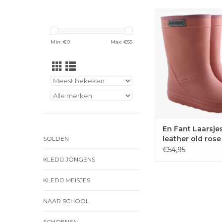
Geweldige thermo la
En Fant in oud 
TOEVOEGEN 
Min: €
0
Max: €
55
WINKELWAG
En Fant Laarsje
leather old rose
SOLDEN
€54,95
KLEDIJ JONGENS
KLEDIJ MEISJES
NAAR SCHOOL
SCHOENEN