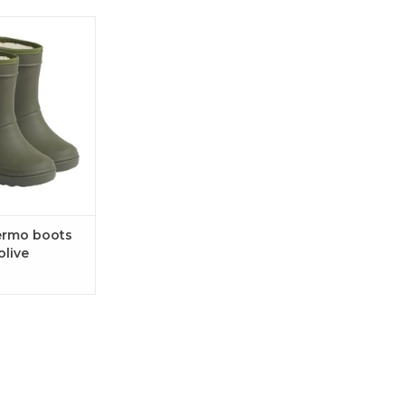
mo laarsjes voor
n Fant in khaki
eur.
GEN AAN
LWAGEN
ermo boots
olive