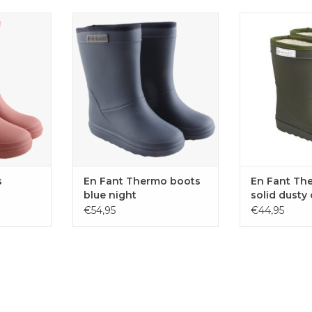
arsjes van
En Fant Thermo boots blue
Geweldige ther
roze.
night
kinderen van E
kl
AAN
TOEVOEGEN AAN
EN
WINKELWAGEN
TOEVOE
WINKE
s
En Fant Thermo boots
En Fant Th
blue night
solid dusty 
€54,95
€44,95