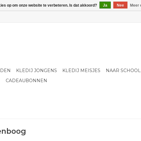
kies op om onze website te verbeteren. Is dat akkoord?
Ja
Nee
Meer 
LDEN
KLEDIJ JONGENS
KLEDIJ MEISJES
NAAR SCHOOL
S
CADEAUBONNEN
enboog