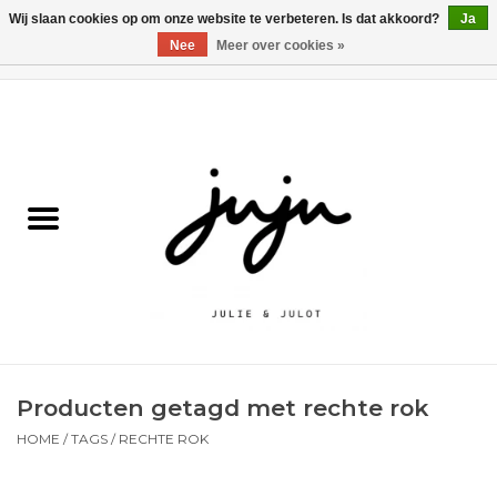
Wij slaan cookies op om onze website te verbeteren. Is dat akkoord?
Ja
Nee
Meer over cookies »
0 Artikelen - €0,00
Home
Solden
Kledij jongens
Kledij meisjes
naar school
Producten getagd met rechte rok
Schoenen
HOME
/
TAGS
/
RECHTE ROK
Accessoires