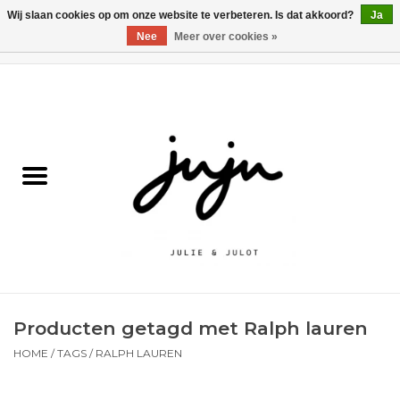
Wij slaan cookies op om onze website te verbeteren. Is dat akkoord?
Ja
Nee
Meer over cookies »
0 Artikelen - €0,00
Home
Solden
Kledij jongens
Kledij meisjes
naar school
Producten getagd met Ralph lauren
Schoenen
HOME
/
TAGS
/
RALPH LAUREN
Accessoires