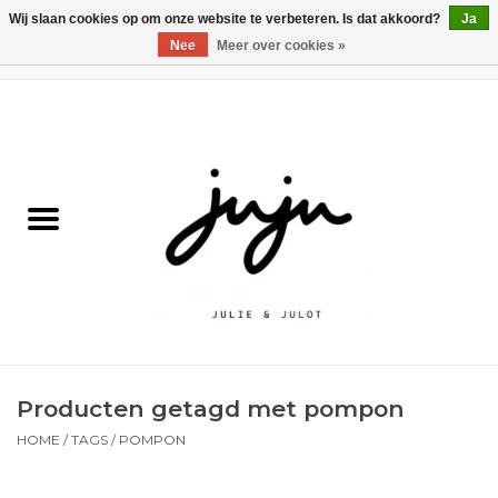
Wij slaan cookies op om onze website te verbeteren. Is dat akkoord?
Ja
Nee
Meer over cookies »
0 Artikelen - €0,00
Home
Solden
Kledij jongens
Kledij meisjes
naar school
Producten getagd met pompon
Schoenen
HOME
/
TAGS
/
POMPON
Accessoires