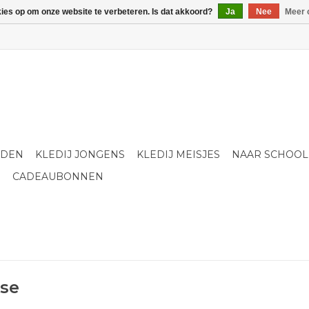
kies op om onze website te verbeteren. Is dat akkoord?
Ja
Nee
Meer 
LDEN
KLEDIJ JONGENS
KLEDIJ MEISJES
NAAR SCHOOL
S
CADEAUBONNEN
ase