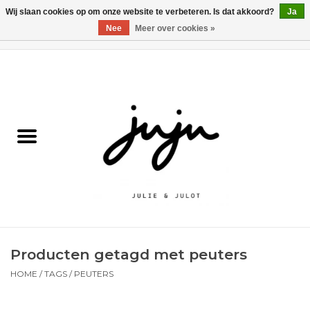
Wij slaan cookies op om onze website te verbeteren. Is dat akkoord?
Ja
Nee
Meer over cookies »
0 Artikelen - €0,00
Home
Solden
Kledij jongens
Kledij meisjes
naar school
Producten getagd met peuters
Schoenen
HOME
/
TAGS
/
PEUTERS
Accessoires