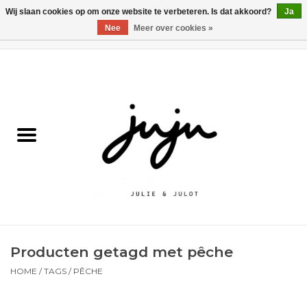
Wij slaan cookies op om onze website te verbeteren. Is dat akkoord?
Ja
Nee
Meer over cookies »
0 Artikelen - €0,00
Home
Solden
Kledij jongens
Kledij meisjes
naar school
Producten getagd met pêche
Schoenen
HOME
/
TAGS
/
PÊCHE
Accessoires