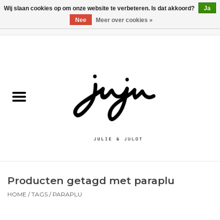
Wij slaan cookies op om onze website te verbeteren. Is dat akkoord?
Ja
Nee
Meer over cookies »
0 Artikelen - €0,00
Home
Solden
Kledij jongens
Kledij meisjes
naar school
Producten getagd met paraplu
Schoenen
HOME
/
TAGS
/
PARAPLU
Accessoires