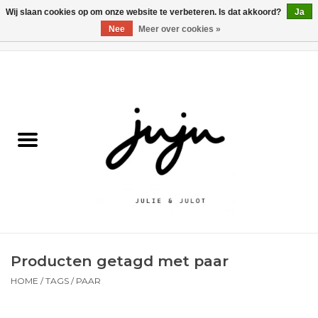
Wij slaan cookies op om onze website te verbeteren. Is dat akkoord?
Ja
Nee
Meer over cookies »
0 Artikelen - €0,00
Home
Solden
Kledij jongens
Kledij meisjes
naar school
Producten getagd met paar
Schoenen
HOME
/
TAGS
/
PAAR
Accessoires