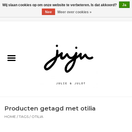
Wij slaan cookies op om onze website te verbeteren. Is dat akkoord?
Ja
Nee
Meer over cookies »
0 Artikelen - €0,00
Home
Solden
Kledij jongens
Kledij meisjes
naar school
Producten getagd met otilia
Schoenen
HOME
/
TAGS
/
OTILIA
Accessoires