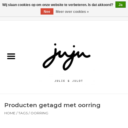
Wij slaan cookies op om onze website te verbeteren. Is dat akkoord?
Ja
Nee
Meer over cookies »
0 Artikelen - €0,00
Home
Solden
Kledij jongens
Kledij meisjes
naar school
Producten getagd met oorring
Schoenen
HOME
/
TAGS
/
OORRING
Accessoires