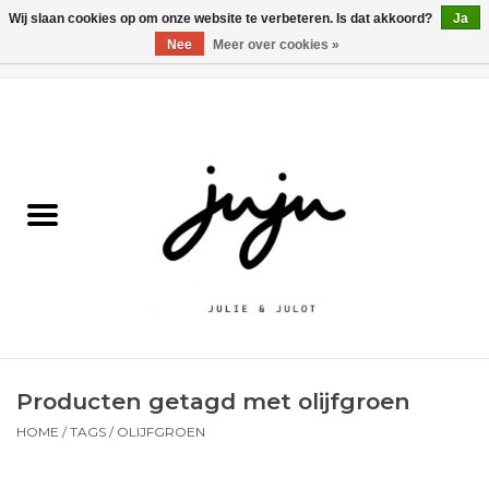
Wij slaan cookies op om onze website te verbeteren. Is dat akkoord?
Ja
Nee
Meer over cookies »
0 Artikelen - €0,00
Home
Solden
Kledij jongens
Kledij meisjes
naar school
Producten getagd met olijfgroen
Schoenen
HOME
/
TAGS
/
OLIJFGROEN
Accessoires