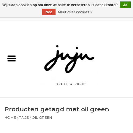
Wij slaan cookies op om onze website te verbeteren. Is dat akkoord?
Ja
Nee
Meer over cookies »
0 Artikelen - €0,00
Home
Solden
Kledij jongens
Kledij meisjes
naar school
Producten getagd met oil green
Schoenen
HOME
/
TAGS
/
OIL GREEN
Accessoires