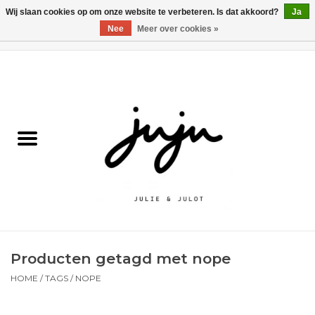
Wij slaan cookies op om onze website te verbeteren. Is dat akkoord?
Ja
Nee
Meer over cookies »
0 Artikelen - €0,00
Home
Solden
Kledij jongens
Kledij meisjes
naar school
Producten getagd met nope
Schoenen
HOME
/
TAGS
/
NOPE
Accessoires