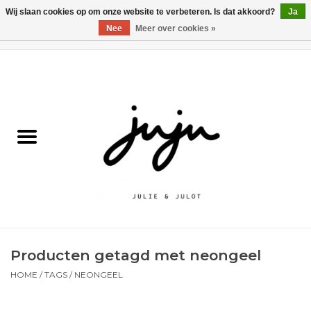
Wij slaan cookies op om onze website te verbeteren. Is dat akkoord?
Ja
Nee
Meer over cookies »
0 Artikelen - €0,00
Home
Solden
Kledij jongens
Kledij meisjes
naar school
Producten getagd met neongeel
Schoenen
HOME
/
TAGS
/
NEONGEEL
Accessoires