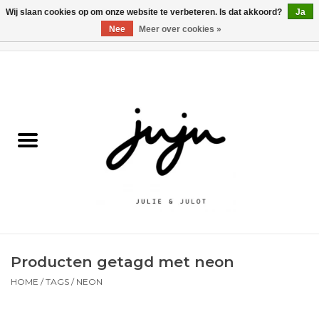
Wij slaan cookies op om onze website te verbeteren. Is dat akkoord?
Ja
Nee
Meer over cookies »
0 Artikelen - €0,00
Home
Solden
Kledij jongens
Kledij meisjes
naar school
Producten getagd met neon
Schoenen
HOME
/
TAGS
/
NEON
Accessoires