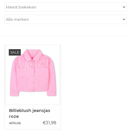
Outlet
Cadeautips
Cadeaubonnen
SALE
Billieblush jeansjas
roze
€31,98
€79,95