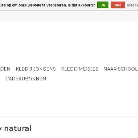
kies op om onze website te verbeteren. Is dat akkoord?
Ja
Nee
Meer 
LDEN
KLEDIJ JONGENS
KLEDIJ MEISJES
NAAR SCHOOL
S
CADEAUBONNEN
 natural