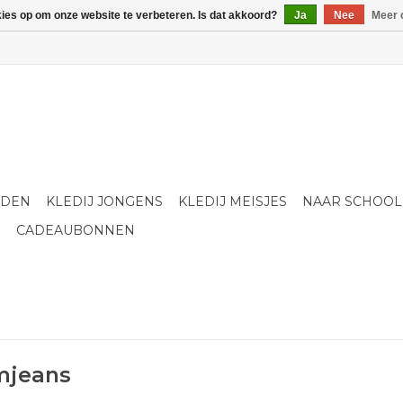
kies op om onze website te verbeteren. Is dat akkoord?
Ja
Nee
Meer 
LDEN
KLEDIJ JONGENS
KLEDIJ MEISJES
NAAR SCHOOL
S
CADEAUBONNEN
mjeans