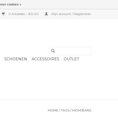
over cookies »
0 Artikelen - €0,00
Mijn account / Registreren
SCHOENEN
ACCESSOIRES
OUTLET
HOME
/
TAGS
/
MOMJEANS