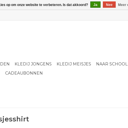
kies op om onze website te verbeteren. Is dat akkoord?
Ja
Nee
Meer 
LDEN
KLEDIJ JONGENS
KLEDIJ MEISJES
NAAR SCHOOL
S
CADEAUBONNEN
jesshirt