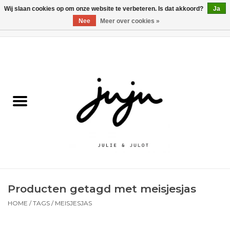
Wij slaan cookies op om onze website te verbeteren. Is dat akkoord?
Ja
Nee
Meer over cookies »
0 Artikelen - €0,00
Home
Solden
Kledij jongens
Kledij meisjes
naar school
Producten getagd met meisjesjas
Schoenen
HOME
/
TAGS
/
MEISJESJAS
Accessoires