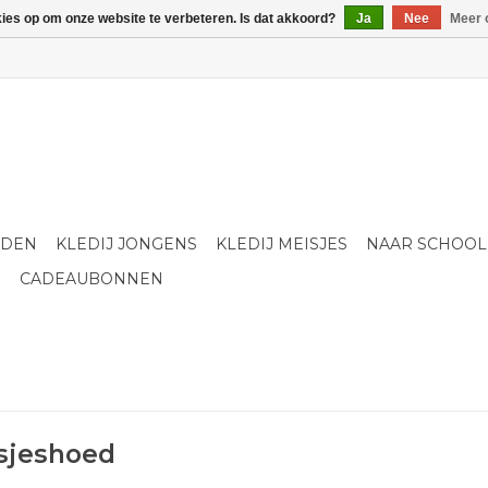
kies op om onze website te verbeteren. Is dat akkoord?
Ja
Nee
Meer 
LDEN
KLEDIJ JONGENS
KLEDIJ MEISJES
NAAR SCHOOL
S
CADEAUBONNEN
sjeshoed