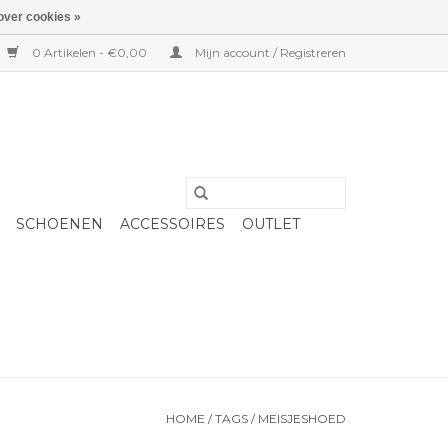
over cookies »
0 Artikelen - €0,00
Mijn account / Registreren
SCHOENEN
ACCESSOIRES
OUTLET
HOME
/
TAGS
/
MEISJESHOED