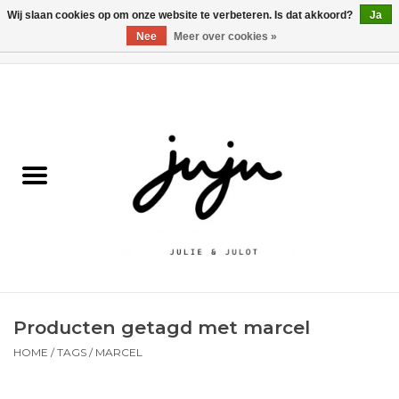
Wij slaan cookies op om onze website te verbeteren. Is dat akkoord?
Ja
Nee
Meer over cookies »
0 Artikelen - €0,00
Home
Solden
Kledij jongens
Kledij meisjes
naar school
Producten getagd met marcel
Schoenen
HOME
/
TAGS
/
MARCEL
Accessoires